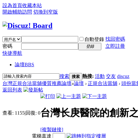
設為首頁
收藏本站
開啟輔助訪問
切換到窄版
找回密碼
自動登錄
密碼
立即註冊
登錄
快捷導航
論壇
BBS
搜索
熱搜:
活動
交友
discuz
搜索
台灣正規合法當舖優質推薦論壇
»
論壇
›
正規合法當舖
›
頭份當
返回列表
台灣长庚醫院的創新
查看:
1155
|
回復:
0
[複製鏈接]
電梯直達