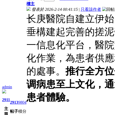
樓主
發表於 2026-2-14 00:41:15
|
只看該作者
长庚醫院自建立伊始
垂構建起完善的
搓泥
一信息化平台，醫院
化作業，為患者供應
的處事。
推行全方位
调病患至上文化，通
admin
患者體驗。
2911
2913
9804
主
帖子
積分
題