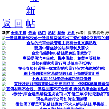
返 回
新窗
全部主題
最新
熱門
熱帖
精華
更多
作者
回復/查看
最後
一邊是專家号秒光,一邊是科室發不出工資:中國公立醫院的
合法的汽車借款管道主要有台北支票貼現
藥店中醫坐診的法律限制及要求
台北借錢到885借錢網免註冊就對了
專業提供汽車借款、機車借款、免留車等服務
成都有哪家典當行可以做車子抵押?
在长春如何選擇一家靠谱的典當?7個方法教您辨别!
網上借錢哪里容易借到錢?線上借錢渠道汇总
不再困惑!2024年怎样成功開口借錢
有行驶证能申請貸款吗?想要高額度、低利率就選擇這
宣傳材料不合規、價格披露不符合要求!奔驰汽車金融被點名
福特汽車金融因業務违規被罚50万!近三年净利润連续下
現在典當行公司如何注册辦理
徴信黑了哪里可以借錢應急?不求人解决缺錢:手機抵...