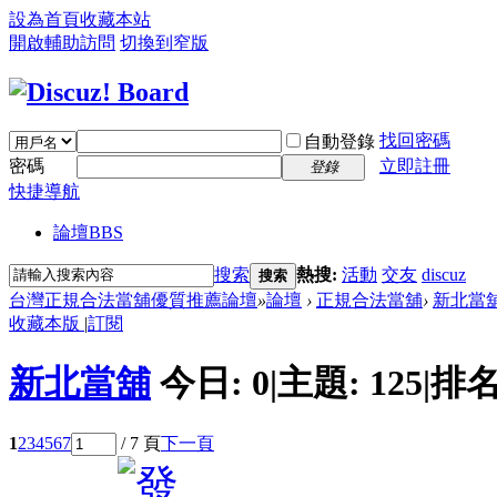
設為首頁
收藏本站
開啟輔助訪問
切換到窄版
找回密碼
自動登錄
密碼
立即註冊
登錄
快捷導航
論壇
BBS
搜索
熱搜:
活動
交友
discuz
搜索
台灣正規合法當舖優質推薦論壇
»
論壇
›
正規合法當舖
›
新北當
收藏本版
|
訂閱
新北當舖
今日:
0
|
主題:
125
|
排名
1
2
3
4
5
6
7
/ 7 頁
下一頁