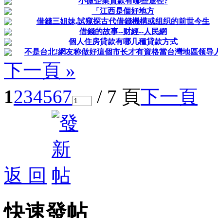
小微企業貸款有哪些途径?
「江西是個好地方
借錢三姐妹,試窥探古代借錢機構或组织的前世今生
借錢的故事--财經--人民網
個人住房貸款有哪几種貸款方式
不是台北!網友称做好這個市长才有資格當台灣地區领导
下一頁 »
1
2
3
4
5
6
7
/ 7 頁
下一頁
返 回
快速發帖