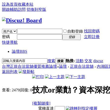
設為首頁
收藏本站
開啟輔助訪問
切換到窄版
找回密碼
自動登錄
密碼
立即註冊
登錄
快捷導航
論壇
BBS
搜索
熱搜:
活動
交友
discuz
搜索
台灣正規合法當舖優質推薦論壇
»
論壇
›
正規合法當舖
›
內湖區
返回列表
技朮or業勣？資本深
查看:
2479
|
回復:
0
[複製鏈接]
電梯直達