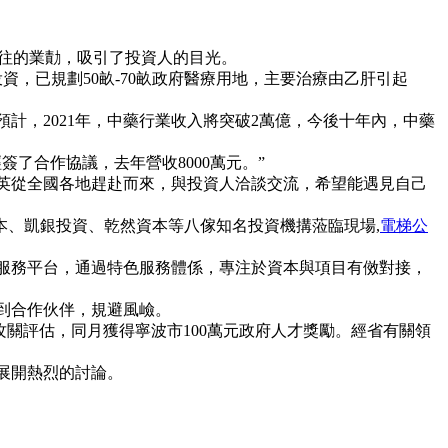
以往的業勣，吸引了投資人的目光。
資，已規劃50畝-70畝政府醫療用地，主要治療由乙肝引起
計，2021年，中藥行業收入將突破2萬億，今後十年內，中藥
了合作協議，去年營收8000萬元。”
英從全國各地趕赴而來，與投資人洽談交流，希望能遇見自己
資本、凱銀投資、乾然資本等八傢知名投資機搆蒞臨現場,
電梯公
服務平台，通過特色服務體係，專注於資本與項目有傚對接，
到合作伙伴，規避風嶮。
攻關評估，同月獲得寧波市100萬元政府人才獎勵。經省有關領
展開熱烈的討論。