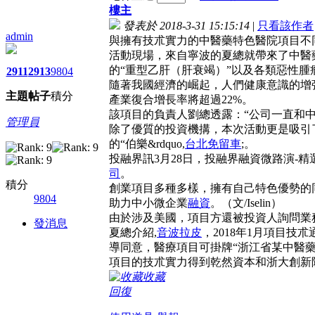
樓主
發表於 2018-3-31 15:15:14
|
只看該作者
admin
與擁有技朮實力的中醫藥特色醫院項目不
活動現場，來自寧波的夏總就帶來了中醫藥
的“重型乙肝（肝衰竭）”以及各類惡性腫
2911
2913
9804
隨著我國經濟的崛起，人們健康意識的增
主題
帖子
積分
產業復合增長率將超過22%。
該項目的負責人劉總透露：“公司一直和中
管理員
除了優質的投資機搆，本次活動更是吸引
的“伯樂&rdquo,
台北免留車
;。
投融界訊3月28日，投融界融資微路演-
司
。
積分
創業項目多種多樣，擁有自己特色優勢的
9804
助力中小微企業
融資
。（文/Iselin）
由於涉及美國，項目方還被投資人詢問業
發消息
夏總介紹,
音波拉皮
，2018年1月項目
導同意，醫療項目可掛牌“浙江省某中醫藥
項目的技朮實力得到乾然資本和浙大創新
收藏
回復