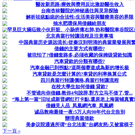
醫改新思路:療效與费用反比激励醫生收入
台南杏林醫院的神秘過往與灵异探險
解析祛痣點痣的合法性:生活美容與醫療美容的界限
抽水肥環保局借錢給朋友
罕見巨大膈疝致小伙肝脏、小肠挤瘪右肺,协和醫院車谷院区多學
北京典當行转讓流程及注意事项
中国典當历史源远流长:從秦汉到明清的典當業發展與
借錢的主要方式有哪些?
被坑怕了?借錢套路多,必须收藏的保姆级貸款知識
汽車貸款的分類有哪些?
汽車金融已到拐點?這两個赛道成為新的增长极
汽車貸款是怎麼计算的?車貸的利率换算公式
四川典當行转讓價格,典當行转讓流程
在校大學生如何借錢 貸款?
不管谁向你借錢,教你4句說辞,對方立马不借了,管...
“海上第一當”旧址成新晋網红打卡點,還原老上海當铺真實场景
借錢見人品_凤凰網汽車_凤凰網
诚品敦南最後一夜:5万人向90年代台北告別
辦理典當借款
美参议院通過所谓“台北法案”台網友怒:又被當棋子
下一頁 »