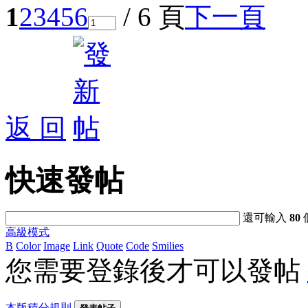
1
2
3
4
5
6
/ 6 頁
下一頁
返 回
快速發帖
還可輸入
80
高級模式
B
Color
Image
Link
Quote
Code
Smilies
您需要登錄後才可以發帖
本版積分規則