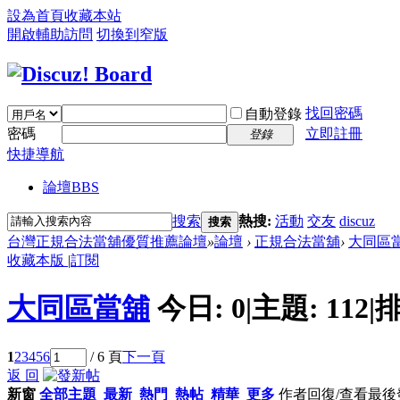
設為首頁
收藏本站
開啟輔助訪問
切換到窄版
找回密碼
自動登錄
密碼
立即註冊
登錄
快捷導航
論壇
BBS
搜索
熱搜:
活動
交友
discuz
搜索
台灣正規合法當舖優質推薦論壇
»
論壇
›
正規合法當舖
›
大同區
收藏本版
|
訂閱
大同區當舖
今日:
0
|
主題:
112
|
排
1
2
3
4
5
6
/ 6 頁
下一頁
返 回
新窗
全部主題
最新
熱門
熱帖
精華
更多
作者
回復/查看
最後