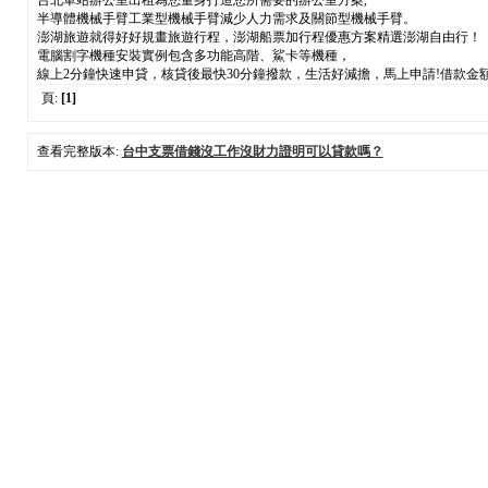
台北車站辦公室出租為您量身打造您所需要的辦公室方案,
半導體機械手臂工業型機械手臂減少人力需求及關節型機械手臂。
澎湖旅遊就得好好規畫旅遊行程，澎湖船票加行程優惠方案精選澎湖自由行！
電腦割字機種安裝實例包含多功能高階、鯊卡等機種，
線上2分鐘快速申貸，核貸後最快30分鐘撥款，生活好減擔，馬上申請!借款
頁:
[1]
查看完整版本:
台中支票借錢沒工作沒財力證明可以貸款嗎？