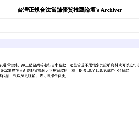
台灣正規合法當舖優質推薦論壇's Archiver
以選擇當鋪、線上借錢網等進行台中借款，這些管道不用很多的證明資料就可以進行小
放款確認額度後台新點點貸屬個人信用貸款的一種，提供1萬至15萬免綁約小額貸款，
代謝，讓瘦身更輕鬆。透明選擇任你挑,