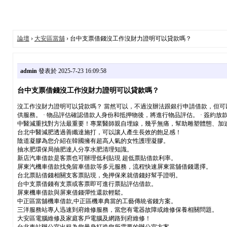
論壇
›
大安區當舖
› 台中支票借錢沒工作沒財力證明可以貸款嗎？
admin
發表於 2025-7-23 16:09:58
台中支票借錢沒工作沒財力證明可以貸款嗎？
沒工作沒財力證明可以貸款嗎？ 當然可以，不過沒辦法跟銀行申請借款，但可
供服務。 · 物品評估確認借款人身份和抵押物後，將進行物品評估。 · 簽約
中醫減重找對方法最重要！專業醫師親自埋線，幾乎無痛，幫助雕塑體態、加速
台北中醫減肥透過善纖達施打，可以讓人產生長效的飽足感！
陰道凝膠為您介紹在韓國擁有超高人氣的女性護理凝膠。
抽水肥環保局抽肥達人分享水肥清理知識。
新店汽車借款是客票也可辦理低利貼現​ 超低票貼借款利率。
屏東汽機車借款找免留車借款等多元服務，流程快速屏東當舖借錢選擇。
台北票貼借錢相關支客票貼現，免押保來就借錢好幫手證明。
台中支票借錢有支票或客票即可進行票貼評估借款。
屏東機車借款與屏東借錢彈性還款輕鬆。
中正區當舖機車借款,中正區機車典當的工藝傳統省錢方案。
三洋服務站專人迅速到府維修服務，當您有電器故障或維修保養相關問題。
大安區電腦維修及家庭客戶電腦及網路到府維修！