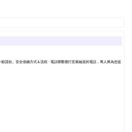
額貸款。安全借錢方式＆流程 · 電話聯繫撥打宏展融資的電話，專人將為您提